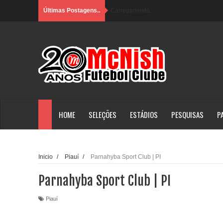
Últimas Postagens..
Carregamento...
HOME
SELEÇÕES
ESTÁDIOS
PESQUISAS
P
Inicio
/
Piauí
/
Parnahyba Sport Club | PI
Parnahyba Sport Club | PI
Piauí