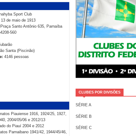
nahyba Sport Club
13 de maio de 1913
:
Praça Santo Antônio 635, Parnaíba
64208-560
ubarão
o Santa (Piscinão)
e:
4146 pessoas
CLUBES POR DIVISÕES
SÉRIE A
atos Piauiense 1916, 1924/25, 1927,
SÉRIE B
940, 2004/05/06 e 2012/13
ado do Piauí 2004 e 2012
SÉRIE C
tos Parnaibano 1941/42, 1944/45/46,