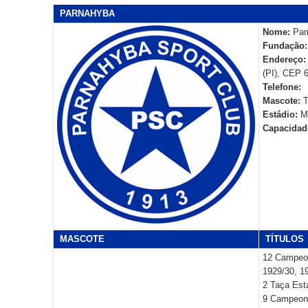
PARNAHYBA
Nome:
Par
Fundação:
Endereço
(PI), CEP 
Telefone:
Mascote:
T
Estádio:
Mã
Capacidad
MASCOTE
TÍTULOS
12 Campeon
1929/30, 1
2 Taça Est
9 Campeona