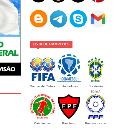
LISTA DE CAMPEÕES
Mundial de Clubes
Libertadores
Brasileirão
Série A
Catarinense
Paraibano
Pernambucano