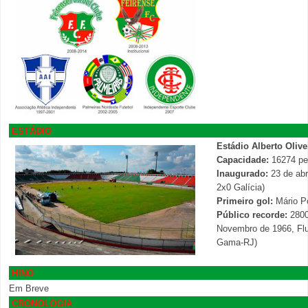
ESTÁDIO
Estádio Alberto Olive
Capacidade:
16274 pe
Inaugurado:
23 de abr
2x0 Galícia)
Primeiro gol:
Mário Po
Público recorde:
2800
Novembro de 1966, Fl
Gama-RJ)
HINO
Em Breve
CRONOLOGIA