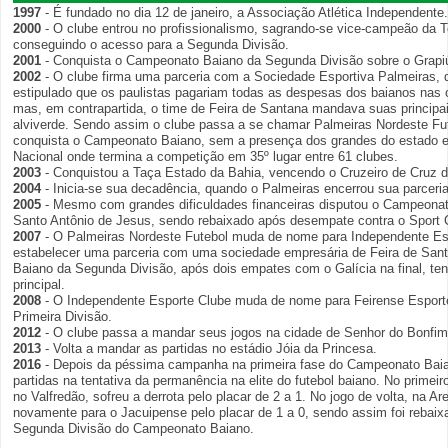
1997
- É fundado no dia 12 de janeiro, a Associação Atlética Independente.
2000
- O clube entrou no profissionalismo, sagrando-se vice-campeão da T
conseguindo o acesso para a Segunda Divisão.
2001
- Conquista o Campeonato Baiano da Segunda Divisão sobre o Grapi
2002
- O clube firma uma parceria com a Sociedade Esportiva Palmeiras, 
estipulado que os paulistas pagariam todas as despesas dos baianos nas
mas, em contrapartida, o time de Feira de Santana mandava suas principa
alviverde. Sendo assim o clube passa a se chamar Palmeiras Nordeste Fut
conquista o Campeonato Baiano, sem a presença dos grandes do estado e
Nacional onde termina a competição em 35º lugar entre 61 clubes.
2003
- Conquistou a Taça Estado da Bahia, vencendo o Cruzeiro de Cruz d
2004
- Inicia-se sua decadência, quando o Palmeiras encerrou sua parceri
2005
- Mesmo com grandes dificuldades financeiras disputou o Campeonat
Santo Antônio de Jesus, sendo rebaixado após desempate contra o Sport
2007
- O Palmeiras Nordeste Futebol muda de nome para Independente Es
estabelecer uma parceria com uma sociedade empresária de Feira de San
Baiano da Segunda Divisão, após dois empates com o Galícia na final, te
principal.
2008
- O Independente Esporte Clube muda de nome para Feirense Esporte
Primeira Divisão.
2012
- O clube passa a mandar seus jogos na cidade de Senhor do Bonfim
2013
- Volta a mandar as partidas no estádio Jóia da Princesa.
2016
- Depois da péssima campanha na primeira fase do Campeonato Baia
partidas na tentativa da permanência na elite do futebol baiano. No primeir
no Valfredão, sofreu a derrota pelo placar de 2 a 1. No jogo de volta, na A
novamente para o Jacuipense pelo placar de 1 a 0, sendo assim foi rebaix
Segunda Divisão do Campeonato Baiano.