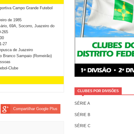
portiva Campo Grande Futebol
reiro de 1985
ário, 69A, Socorro, Juazeiro do
0-265
800
1-27
mpusca de Juazeiro
o Branco Sampaio (Romeirão)
essoas
ebol-Clube
CLUBES POR DIVISÕES
SÉRIE A
Compartilhar Google Plus
SÉRIE B
SÉRIE C