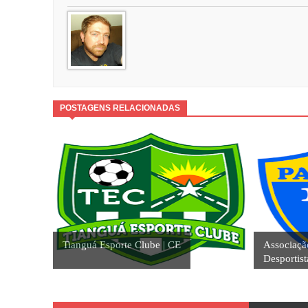
POSTAGENS RELACIONADAS
Tianguá Esporte Clube | CE
Associaçã
Desportist