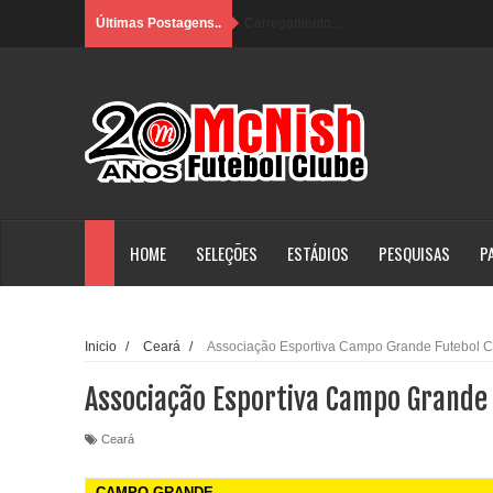
Últimas Postagens..
Carregamento...
HOME
SELEÇÕES
ESTÁDIOS
PESQUISAS
P
Inicio
/
Ceará
/
Associação Esportiva Campo Grande Futebol C
Associação Esportiva Campo Grande 
Ceará
CAMPO GRANDE