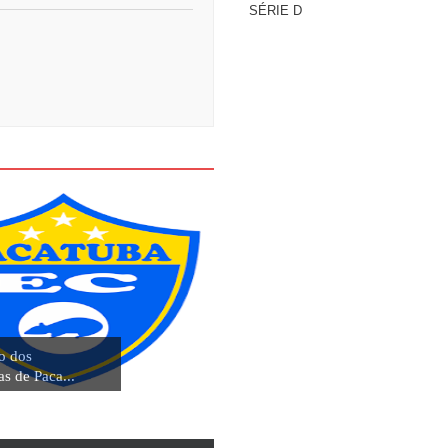
SÉRIE D
o dos
as de Paca...