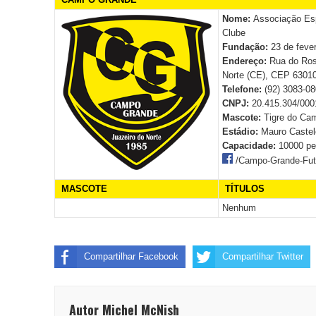
Nome:
Associação Es
Clube
Fundação:
23 de feve
Endereço:
Rua do Ros
Norte (CE), CEP 6301
Telefone:
(92) 3083-0
CNPJ:
20.415.304/000
Mascote:
Tigre do Ca
Estádio:
Mauro Castel
Capacidade:
10000 p
/Campo-Grande-Fut
MASCOTE
TÍTULOS
Nenhum
Compartilhar Facebook
Compartilhar Twitter
Autor Michel McNish