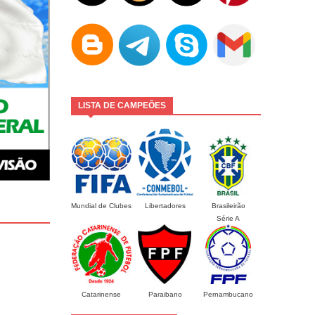
LISTA DE CAMPEÕES
Mundial de Clubes
Libertadores
Brasileirão
Série A
Catarinense
Paraibano
Pernambucano